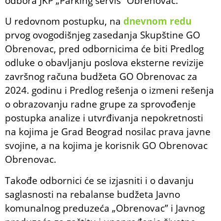
odbora JKP „Parking servis” Obrenovac.
U redovnom postupku, na
dnevnom redu
prvog ovogodišnjeg zasedanja Skupštine GO
Obrenovac, pred odbornicima će biti Predlog
odluke o obavljanju poslova eksterne revizije
završnog računa budžeta GO Obrenovac za
2024. godinu i Predlog rešenja o izmeni rešenja
o obrazovanju radne grupe za sprovođenje
postupka analize i utvrđivanja nepokretnosti
na kojima je Grad Beograd nosilac prava javne
svojine, a na kojima je korisnik GO Obrenovac
Obrenovac.
Takođe odbornici će se izjasniti i o davanju
saglasnosti na rebalanse budžeta Javno
komunalnog preduzeća „Obrenovac” i Javnog