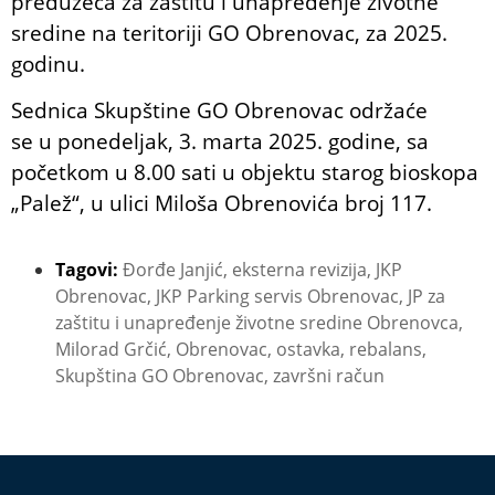
preduzeća za zaštitu i unapređenje životne
sredine na teritoriji GO Obrenovac, za 2025.
godinu.
Sednica Skupštine GO Obrenovac održaće
se u ponedeljak, 3. marta 2025. godine, sa
početkom u 8.00 sati u objektu starog bioskopa
„Palež“, u ulici Miloša Obrenovića broj 117.
Tagovi:
Đorđe Janjić
,
eksterna revizija
,
JKP
Obrenovac
,
JKP Parking servis Obrenovac
,
JP za
zaštitu i unapređenje životne sredine Obrenovca
,
Milorad Grčić
,
Obrenovac
,
ostavka
,
rebalans
,
Skupština GO Obrenovac
,
završni račun