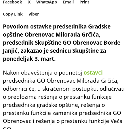
Facebook
X
WhatsApp
Email
Print
Copy Link
Viber
Povodom ostavke predsednika Gradske
opštine Obrenovac Milorada Grčića,
predsednik Skupštine GO Obrenovac Đorđe
Janjić, zakazao je sednicu Skupštine za
ponedeljak 3. mart.
Nakon obaveštenja o podnetoj
ostavci
predsednika GO Obrenovac Milorada Grčića,
odbornici će, u skraćenom postupku, odlučivati
o predlozima rešenja o prestanku funkcije
predsednika gradske opštine, rešenja o
prestanku funkcije zamenika predsednika GO
Obrenovac i rešenja o prestanku funkcije Veća
GO.