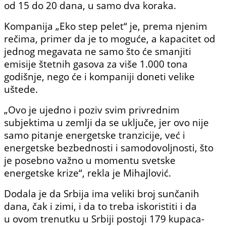
od 15 do 20 dana, u samo dva koraka.
Kompanija „Eko step pelet“ je, prema njenim
rečima, primer da je to moguće, a kapacitet od
jednog megavata ne samo što će smanjiti
emisije štetnih gasova za više 1.000 tona
godišnje, nego će i kompaniji doneti velike
uštede.
„Ovo je ujedno i poziv svim privrednim
subjektima u zemlji da se uključe, jer ovo nije
samo pitanje energetske tranzicije, već i
energetske bezbednosti i samodovoljnosti, što
je posebno važno u momentu svetske
energetske krize“, rekla je Mihajlović.
Dodala je da Srbija ima veliki broj sunčanih
dana, čak i zimi, i da to treba iskoristiti i da
u ovom trenutku u Srbiji postoji 179 kupaca-