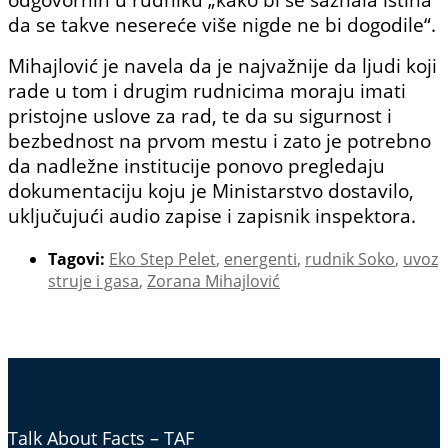
da se takve nesereće više nigde ne bi dogodile“.
Mihajlović je navela da je najvažnije da ljudi koji
rade u tom i drugim rudnicima moraju imati
pristojne uslove za rad, te da su sigurnost i
bezbednost na prvom mestu i zato je potrebno
da nadležne institucije ponovo pregledaju
dokumentaciju koju je Ministarstvo dostavilo,
uključujući audio zapise i zapisnik inspektora.
Tagovi:
Eko Step Pelet
,
energenti
,
rudnik Soko
,
uvoz
struje i gasa
,
Zorana Mihajlović
Talk About Facts – TAF