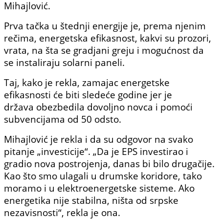
Mihajlović.
Prva tačka u štednji energije je, prema njenim
rečima, energetska efikasnost, kakvi su prozori,
vrata, na šta se gradjani greju i mogućnost da
se instaliraju solarni paneli.
Taj, kako je rekla, zamajac energetske
efikasnosti će biti sledeće godine jer je
država obezbedila dovoljno novca i pomoći
subvencijama od 50 odsto.
Mihajlović je rekla i da su odgovor na svako
pitanje „investicije“. „Da je EPS investirao i
gradio nova postrojenja, danas bi bilo drugačije.
Kao što smo ulagali u drumske koridore, tako
moramo i u elektroenergetske sisteme. Ako
energetika nije stabilna, ništa od srpske
nezavisnosti“, rekla je ona.