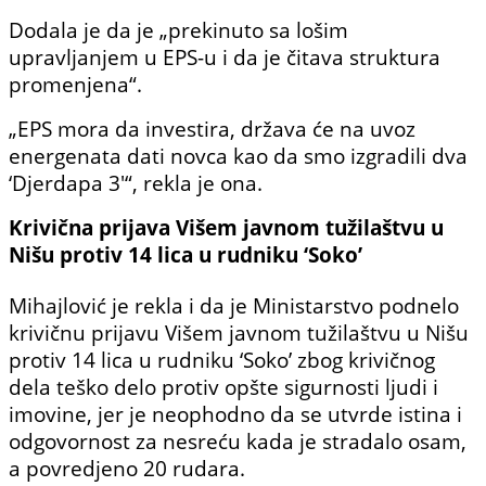
Dodala je da je „prekinuto sa lošim
upravljanjem u EPS-u i da je čitava struktura
promenjena“.
„EPS mora da investira, država će na uvoz
energenata dati novca kao da smo izgradili dva
‘Djerdapa 3′“, rekla je ona.
Krivična prijava Višem javnom tužilaštvu u
Nišu protiv 14 lica u rudniku ‘Soko’
Mihajlović je rekla i da je Ministarstvo podnelo
krivičnu prijavu Višem javnom tužilaštvu u Nišu
protiv 14 lica u rudniku ‘Soko’ zbog krivičnog
dela teško delo protiv opšte sigurnosti ljudi i
imovine, jer je neophodno da se utvrde istina i
odgovornost za nesreću kada je stradalo osam,
a povredjeno 20 rudara.