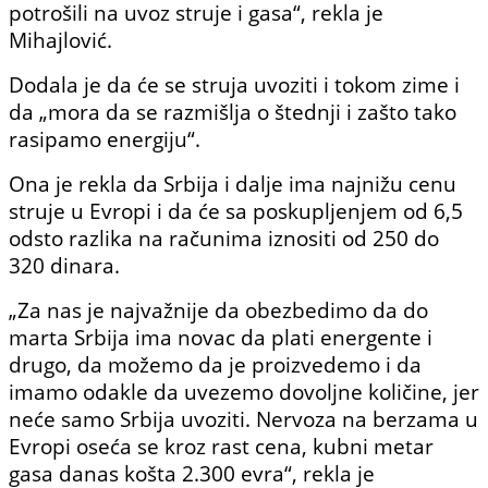
potrošili na uvoz struje i gasa“, rekla je
Mihajlović.
Dodala je da će se struja uvoziti i tokom zime i
da „mora da se razmišlja o štednji i zašto tako
rasipamo energiju“.
Ona je rekla da Srbija i dalje ima najnižu cenu
struje u Evropi i da će sa poskupljenjem od 6,5
odsto razlika na računima iznositi od 250 do
320 dinara.
„Za nas je najvažnije da obezbedimo da do
marta Srbija ima novac da plati energente i
drugo, da možemo da je proizvedemo i da
imamo odakle da uvezemo dovoljne količine, jer
neće samo Srbija uvoziti. Nervoza na berzama u
Evropi oseća se kroz rast cena, kubni metar
gasa danas košta 2.300 evra“, rekla je