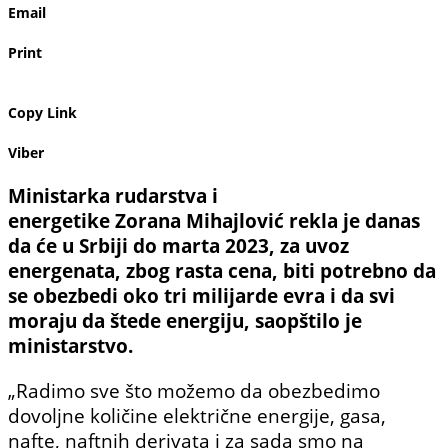
Email
Print
Copy Link
Viber
Ministarka rudarstva i
energetike Zorana Mihajlović rekla je danas
da će u Srbiji do marta 2023, za uvoz
energenata, zbog rasta cena, biti potrebno da
se obezbedi oko tri milijarde evra i da svi
moraju da štede energiju, saopštilo je
ministarstvo.
„Radimo sve što možemo da obezbedimo
dovoljne količine električne energije, gasa,
nafte, naftnih derivata i za sada smo na