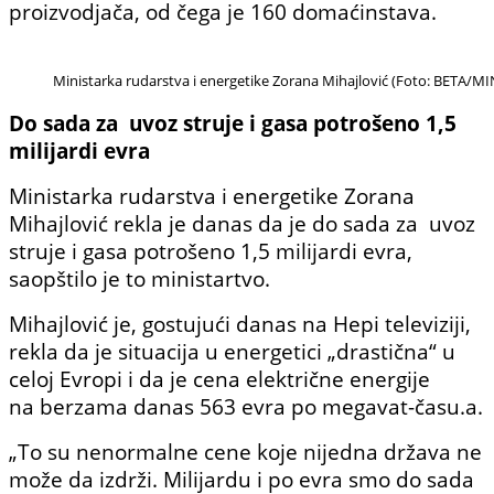
proizvodjača, od čega je 160 domaćinstava.
Ministarka rudarstva i energetike Zorana Mihajlović (Foto: BETA
Do sada za uvoz struje i gasa potrošeno 1,5
milijardi evra
Ministarka rudarstva i energetike Zorana
Mihajlović rekla je danas da je do sada za uvoz
struje i gasa potrošeno 1,5 milijardi evra,
saopštilo je to ministartvo.
Mihajlović je, gostujući danas na Hepi televiziji,
rekla da je situacija u energetici „drastična“ u
celoj Evropi i da je cena električne energije
na berzama danas 563 evra po megavat-času.a.
„To su nenormalne cene koje nijedna država ne
može da izdrži. Milijardu i po evra smo do sada