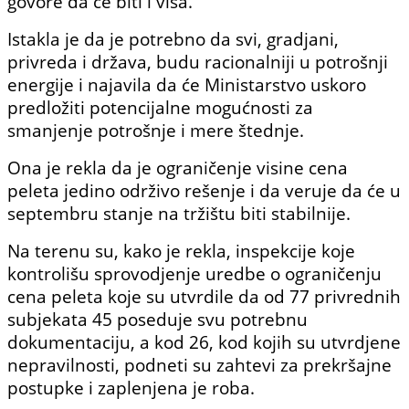
govore da će biti i viša.
Istakla je da je potrebno da svi, gradjani,
privreda i država, budu racionalniji u potrošnji
energije i najavila da će Ministarstvo uskoro
predložiti potencijalne mogućnosti za
smanjenje potrošnje i mere štednje.
Ona je rekla da je ograničenje visine cena
peleta jedino održivo rešenje i da veruje da će u
septembru stanje na tržištu biti stabilnije.
Na terenu su, kako je rekla, inspekcije koje
kontrolišu sprovodjenje uredbe o ograničenju
cena peleta koje su utvrdile da od 77 privrednih
subjekata 45 poseduje svu potrebnu
dokumentaciju, a kod 26, kod kojih su utvrdjene
nepravilnosti, podneti su zahtevi za prekršajne
postupke i zaplenjena je roba.