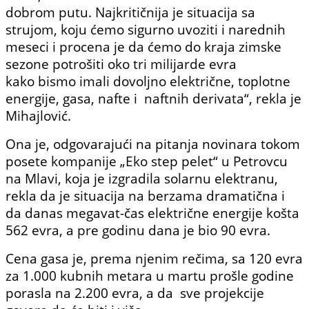
dobrom putu. Najkritičnija je situacija sa
strujom, koju ćemo sigurno uvoziti i narednih
meseci i procena je da ćemo do kraja zimske
sezone potrošiti oko tri milijarde evra
kako bismo imali dovoljno električne, toplotne
energije, gasa, nafte i naftnih derivata“, rekla je
Mihajlović.
Ona je, odgovarajući na pitanja novinara tokom
posete kompanije „Eko step pelet“ u Petrovcu
na Mlavi, koja je izgradila solarnu elektranu,
rekla da je situacija na berzama dramatična i
da danas megavat-čas električne energije košta
562 evra, a pre godinu dana je bio 90 evra.
Cena gasa je, prema njenim rečima, sa 120 evra
za 1.000 kubnih metara u martu prošle godine
porasla na 2.200 evra, a da sve projekcije