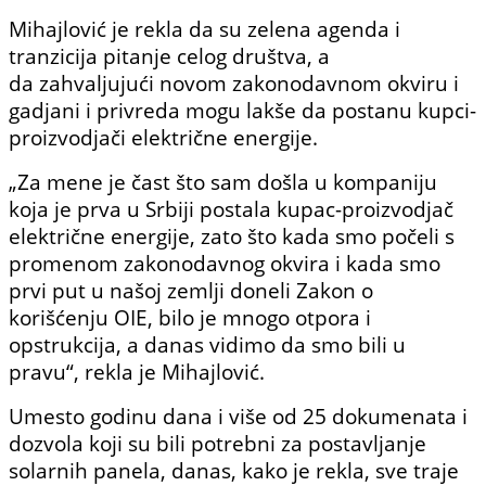
Mihajlović je rekla da su zelena agenda i
tranzicija pitanje celog društva, a
da zahvaljujući novom zakonodavnom okviru i
gadjani i privreda mogu lakše da postanu kupci-
proizvodjači električne energije.
„Za mene je čast što sam došla u kompaniju
koja je prva u Srbiji postala kupac-proizvodjač
električne energije, zato što kada smo počeli s
promenom zakonodavnog okvira i kada smo
prvi put u našoj zemlji doneli Zakon o
korišćenju OIE, bilo je mnogo otpora i
opstrukcija, a danas vidimo da smo bili u
pravu“, rekla je Mihajlović.
Umesto godinu dana i više od 25 dokumenata i
dozvola koji su bili potrebni za postavljanje
solarnih panela, danas, kako je rekla, sve traje