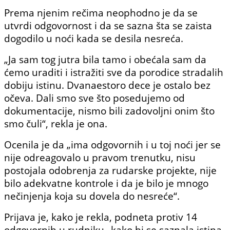
Prema njenim rečima neophodno je da se
utvrdi odgovornost i da se sazna šta se zaista
dogodilo u noći kada se desila nesreća.
„Ja sam tog jutra bila tamo i obećala sam da
ćemo uraditi i istražiti sve da porodice stradalih
dobiju istinu. Dvanaestoro dece je ostalo bez
očeva. Dali smo sve što posedujemo od
dokumentacije, nismo bili zadovoljni onim što
smo čuli“, rekla je ona.
Ocenila je da „ima odgovornih i u toj noći jer se
nije odreagovalo u pravom trenutku, nisu
postojala odobrenja za rudarske projekte, nije
bilo adekvatne kontrole i da je bilo je mnogo
nečinjenja koja su dovela do nesreće“.
Prijava je, kako je rekla, podneta protiv 14
odgovornih u rudniku „kako bi se saznala istina