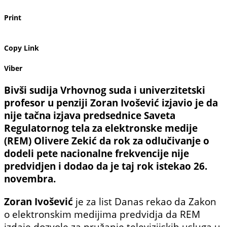
Print
Copy Link
Viber
Bivši sudija Vrhovnog suda i univerzitetski
profesor u penziji Zoran Ivošević izjavio je da
nije tačna izjava predsednice Saveta
Regulatornog tela za elektronske medije
(REM) Olivere Zekić da rok za odlučivanje o
dodeli pete nacionalne frekvencije nije
predvidjen i dodao da je taj rok istekao 26.
novembra.
Zoran Ivošević
je za list Danas rekao da Zakon
o elektronskim medijima predvidja da REM
izdaje dozvole za pružanje televizijskih usluga u