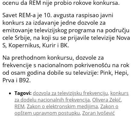
ocenu da REM nije probio rokove konkursa.
Savet REM-a je 10. avgusta raspisao javni
konkurs za izdavanje jedne dozvole za
emitovanje televizijskog programa na području
cele Srbije, na koji su se prijavile televizije Nova
S, Kopernikus, Kurir i BK.
Na prethodnom konkursu, dozvole za
frekvencije s nacionalnom pokrivenošću na rok
od osam godina dobile su televizije: Pink, Hepi,
Prva i B92.
Tagovi:
dozvola za televizijsku frekvenciju
,
konkurs
za dodelu nacionalnih frekvencija
,
Olivera Zekić
,
REM
,
Zakon o elektronskim medijima
,
Zakon o
opštem upravnom postupku
,
Zoran Ivošević