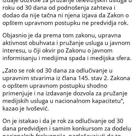
roku od 30 dana od podnošenja zahteva i
dodao da nije tačna ni njena izjava da Zakon o
opštem upravnom postupku ne predvidja rok.
Objasnio je da prema tom zakonu, upravna
aktivnost obuhvata i pružanje usluga u javnom
interesu, u čiji okvir po Zakonu o javnom
informisanju i medijima spada i medijska sfera.
„Zato se rok od 30 dana za odlučivanje u
upravnim stvarima iz člana 145. stav 2. Zakona
o opštem upravnom postupku shodno
primenjuje i na izdavanje dozvola za pružanje
medijskih usluga u nacionalnom kapacitetu“,
kazao je Ivošević.
On je istakao i da je rok za odlučivanje od 30
dana predvidjen i samim konkursom za dodelu
nacionalnih frekvencija, naglašavajući da to