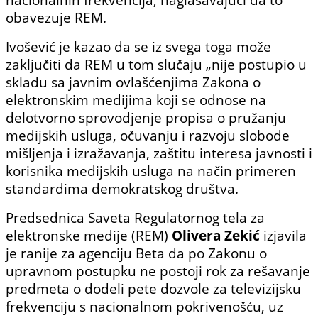
obavezuje REM.
Ivošević je kazao da se iz svega toga može
zaključiti da REM u tom slučaju „nije postupio u
skladu sa javnim ovlašćenjima Zakona o
elektronskim medijima koji se odnose na
delotvorno sprovodjenje propisa o pružanju
medijskih usluga, očuvanju i razvoju slobode
mišljenja i izražavanja, zaštitu interesa javnosti i
korisnika medijskih usluga na način primeren
standardima demokratskog društva.
Predsednica Saveta Regulatornog tela za
elektronske medije (REM)
Olivera Zekić
izjavila
je ranije za agenciju Beta da po Zakonu o
upravnom postupku ne postoji rok za rešavanje
predmeta o dodeli pete dozvole za televizijsku
frekvenciju s nacionalnom pokrivenošću, uz