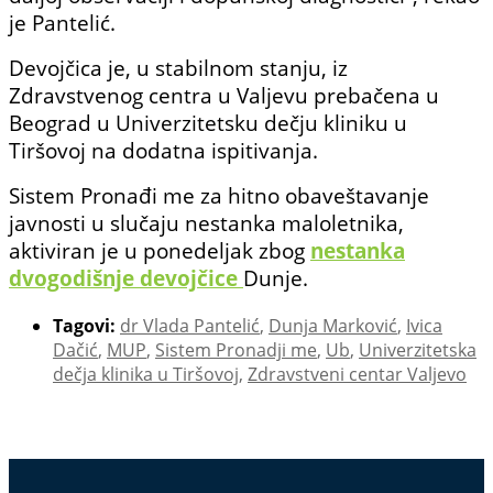
je Pantelić.
Devojčica je, u stabilnom stanju, iz
Zdravstvenog centra u Valjevu prebačena u
Beograd u Univerzitetsku dečju kliniku u
Tiršovoj na dodatna ispitivanja.
Sistem Pronađi me za hitno obaveštavanje
javnosti u slučaju nestanka maloletnika,
aktiviran je u ponedeljak zbog
nestanka
dvogodišnje devojčice
Dunje.
Tagovi:
dr Vlada Pantelić
,
Dunja Marković
,
Ivica
Dačić
,
MUP
,
Sistem Pronadji me
,
Ub
,
Univerzitetska
dečja klinika u Tiršovoj
,
Zdravstveni centar Valjevo