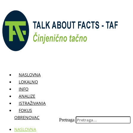
Skočite
na
sadržaj
NASLOVNA
LOKALNO
INFO
ANALIZE
ISTRAŽIVANJA
FOKUS
OBRENOVAC
Pretraga
NASLOVNA