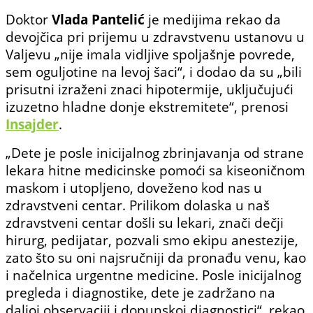
Doktor
Vlada Pantelić
je medijima rekao da
devojčica pri prijemu u zdravstvenu ustanovu u
Valjevu „nije imala vidljive spoljašnje povrede,
sem oguljotine na levoj šaci“, i dodao da su „bili
prisutni izraženi znaci hipotermije, uključujući
izuzetno hladne donje ekstremitete“, prenosi
Insajder
.
„Dete je posle inicijalnog zbrinjavanja od strane
lekara hitne medicinske pomoći sa kiseoničnom
maskom i utopljeno, doveženo kod nas u
zdravstveni centar. Prilikom dolaska u naš
zdravstveni centar došli su lekari, znači dečji
hirurg, pedijatar, pozvali smo ekipu anestezije,
zato što su oni najsručniji da pronađu venu, kao
i načelnica urgentne medicine. Posle inicijalnog
pregleda i diagnostike, dete je zadržano na
daljoj observaciji i dopunskoj diagnostici“, rekao