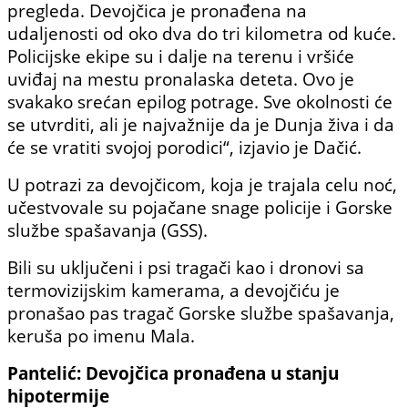
pregleda. Devojčica je pronađena na
udaljenosti od oko dva do tri kilometra od kuće.
Policijske ekipe su i dalje na terenu i vršiće
uviđaj na mestu pronalaska deteta. Ovo je
svakako srećan epilog potrage. Sve okolnosti će
se utvrditi, ali je najvažnije da je Dunja živa i da
će se vratiti svojoj porodici“, izjavio je Dačić.
U potrazi za devojčicom, koja je trajala celu noć,
učestvovale su pojačane snage policije i Gorske
službe spašavanja (GSS).
Bili su uključeni i psi tragači kao i dronovi sa
termovizijskim kamerama, a devojčiću je
pronašao pas tragač Gorske službe spašavanja,
keruša po imenu Mala.
Pantelić: Devojčica pronađena u stanju
hipotermije