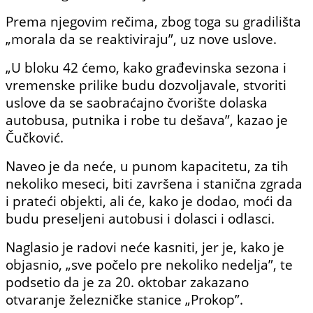
Prema njegovim rečima, zbog toga su gradilišta
„morala da se reaktiviraju”, uz nove uslove.
„U bloku 42 ćemo, kako građevinska sezona i
vremenske prilike budu dozvoljavale, stvoriti
uslove da se saobraćajno čvorište dolaska
autobusa, putnika i robe tu dešava”, kazao je
Čučković.
Naveo je da neće, u punom kapacitetu, za tih
nekoliko meseci, biti završena i stanična zgrada
i prateći objekti, ali će, kako je dodao, moći da
budu preseljeni autobusi i dolasci i odlasci.
Naglasio je radovi neće kasniti, jer je, kako je
objasnio, „sve počelo pre nekoliko nedelja”, te
podsetio da je za 20. oktobar zakazano
otvaranje železničke stanice „Prokop”.