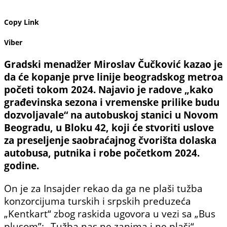
Copy Link
Viber
Gradski menadžer Miroslav Čučković kazao je
da će kopanje prve linije beogradskog metroa
početi tokom 2024. Najavio je radove „kako
građevinska sezona i vremenske prilike budu
dozvoljavale“ na autobuskoj stanici u Novom
Beogradu, u Bloku 42, koji će stvoriti uslove
za preseljenje saobraćajnog čvorišta dolaska
autobusa, putnika i robe početkom 2024.
godine.
On je za Insajder rekao da ga ne plaši tužba
konzorcijuma turskih i srpskih preduzeća
„Kentkart“ zbog raskida ugovora u vezi sa „Bus
plusom”: „Tužba nas ne zanima i ne plaši“.