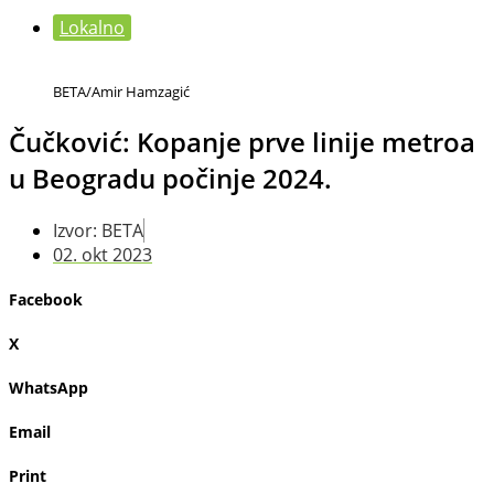
Lokalno
BETA/Amir Hamzagić
Čučković: Kopanje prve linije metroa
u Beogradu počinje 2024.
Izvor: BETA
02. okt 2023
Facebook
X
WhatsApp
Email
Print