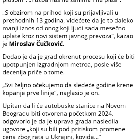
„S obzirom na prihod koji su prijavljivali u
prethodnih 13 godina, videćete da je to daleko
manji iznos od onog koji ljudi sada mesečno
uplate kroz novi sistem javnog prevoza”, kazao
je
Miroslav Čučković
.
Dodao je da je grad okrenut procesu koji će biti
upotpunjen izgradnjom metroa, posle više
decenija priče o tome.
„Svi željno očekujemo da sledeće godine krene
kopanje prve linije”, naglasio je on.
Upitan da li će autobuske stanice na Novom
Beogradu biti otvorena početkom 2024.
odgovorio je da je uprava grada nasledila
ugovore „koji su bili pod pritiskom promene
cena zbog rata u Ukrajini, kovida…”