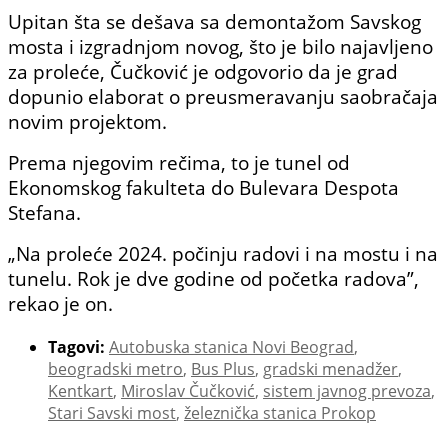
Upitan šta se dešava sa demontažom Savskog
mosta i izgradnjom novog, što je bilo najavljeno
za proleće, Čučković je odgovorio da je grad
dopunio elaborat o preusmeravanju saobračaja
novim projektom.
Prema njegovim rečima, to je tunel od
Ekonomskog fakulteta do Bulevara Despota
Stefana.
„Na proleće 2024. počinju radovi i na mostu i na
tunelu. Rok je dve godine od početka radova”,
rekao je on.
Tagovi:
Autobuska stanica Novi Beograd
,
beogradski metro
,
Bus Plus
,
gradski menadžer
,
Kentkart
,
Miroslav Čučković
,
sistem javnog prevoza
,
Stari Savski most
,
železnička stanica Prokop