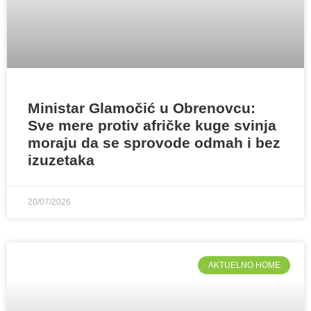
Ministar Glamočić u Obrenovcu:
Sve mere protiv afričke kuge svinja
moraju da se sprovode odmah i bez
izuzetaka
20/07/2026
AKTUELNO HOME