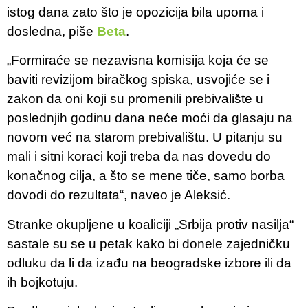
istog dana zato što je opozicija bila uporna i
dosledna, piše
Beta
.
„Formiraće se nezavisna komisija koja će se
baviti revizijom biračkog spiska, usvojiće se i
zakon da oni koji su promenili prebivalište u
poslednjih godinu dana neće moći da glasaju na
novom već na starom prebivalištu. U pitanju su
mali i sitni koraci koji treba da nas dovedu do
konačnog cilja, a što se mene tiče, samo borba
dovodi do rezultata“, naveo je Aleksić.
Stranke okupljene u koaliciji „Srbija protiv nasilja“
sastale su se u petak kako bi donele zajedničku
odluku da li da izađu na beogradske izbore ili da
ih bojkotuju.