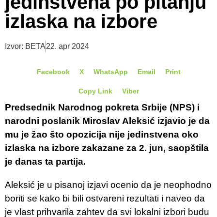
jedinstvena po pitanju
izlaska na izbore
Izvor: BETA
22. apr 2024
Facebook
X
WhatsApp
Email
Print
Copy Link
Viber
Predsednik Narodnog pokreta Srbije (NPS) i
narodni poslanik Miroslav Aleksić izjavio je da
mu je žao što opozicija nije jedinstvena oko
izlaska na izbore zakazane za 2. jun, saopštila
je danas ta partija.
Aleksić je u pisanoj izjavi ocenio da je neophodno
boriti se kako bi bili ostvareni rezultati i naveo da
je vlast prihvarila zahtev da svi lokalni izbori budu