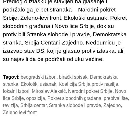
Predlog o izlasku je stavljen na glasanje i
podržalo ga je pet stranaka – Narodni pokret
Srbije, Zeleno-levi front, Ekološki ustanak, Pokret
slobodnih građana i Novo lice Srbije, dok su
protiv bili Stranka slobode i pravde, Demokratska
stranka, Srbija Centar i Zajedno. Nedoumicu je
izazvao stav DS, koji je glasao protiv izlaska, ali
su najavili da će podržati odluku većine.
Tagovi:
beogradski izbori
,
birački spisak
,
Demokratska
stranka
,
Ekološki ustanak
,
Koalicija Srbija protiv nasilja
,
lokalni izbori
,
Miroslav Aleksić
,
Narodni pokret Srbije
,
Novo
lice Srbije
,
opozicija
,
Pokret slobodnih građana
,
prebivalište
,
revizija
,
Srbija centar
,
Stranka slobode i pravde
,
Zajedno
,
Zeleno levi front