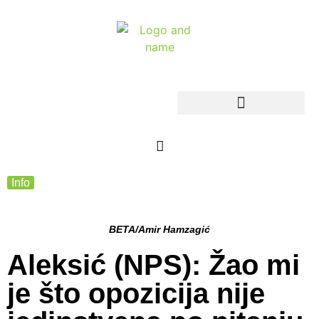
Info
BETA/Amir Hamzagić
Aleksić (NPS): Žao mi
je što opozicija nije