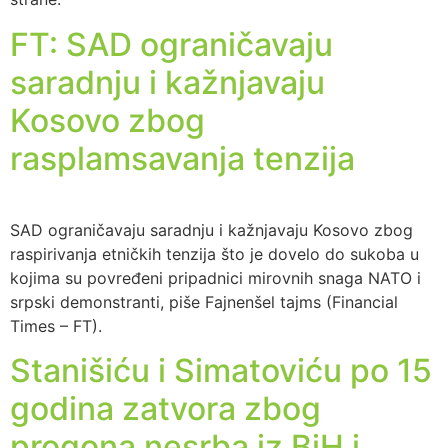
FT: SAD ograničavaju
saradnju i kažnjavaju
Kosovo zbog
rasplamsavanja tenzija
SAD ograničavaju saradnju i kažnjavaju Kosovo zbog
raspirivanja etničkih tenzija što je dovelo do sukoba u
kojima su povređeni pripadnici mirovnih snaga NATO i
srpski demonstranti, piše Fajnenšel tajms (Financial
Times – FT).
Stanišiću i Simatoviću po 15
godina zatvora zbog
progona nesrba iz BiH i