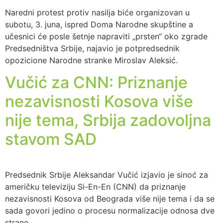
Naredni protest protiv nasilja biće organizovan u
subotu, 3. juna, ispred Doma Narodne skupštine a
učesnici će posle šetnje napraviti „prsten“ oko zgrade
Predsedništva Srbije, najavio je potpredsednik
opozicione Narodne stranke Miroslav Aleksić.
Vučić za CNN: Priznanje
nezavisnosti Kosova više
nije tema, Srbija zadovoljna
stavom SAD
Predsednik Srbije Aleksandar Vučić izjavio je sinoć za
američku televiziju Si-En-En (CNN) da priznanje
nezavisnosti Kosova od Beograda više nije tema i da se
sada govori jedino o procesu normalizacije odnosa dve
strane.