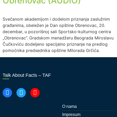
Obrenovac (AUDIO)
Svečanom akademijom i dodelom priznanja zaslužnim
građanima, obeležen je Dan opštine Obrenovac, 20.
decembar, u pozorišnoj sali Sportsko-kulturnog centra
„Obrenovac”. Gradskom menadžeru Beograda Miroslavu
Čučkoviću dodeljeno specijalno priznanje na predlog
pomoćnika predsednika opštine Milorada Grčića.
Talk About Facts – TAF
O nama
Impresum